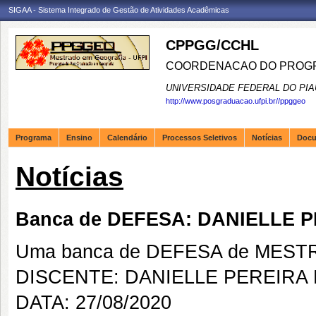
SIGAA - Sistema Integrado de Gestão de Atividades Acadêmicas
CPPGG/CCHL
COORDENACAO DO PROGR
UNIVERSIDADE FEDERAL DO PIA
http://www.posgraduacao.ufpi.br//ppggeo
Programa
Ensino
Calendário
Processos Seletivos
Notícias
Doc
Notícias
Banca de DEFESA: DANIELLE P
Uma banca de DEFESA de MESTRAD
DISCENTE: DANIELLE PEREIRA 
DATA: 27/08/2020