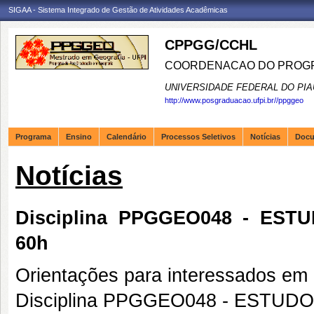
SIGAA - Sistema Integrado de Gestão de Atividades Acadêmicas
CPPGG/CCHL
COORDENACAO DO PROGR
UNIVERSIDADE FEDERAL DO PIA
http://www.posgraduacao.ufpi.br//ppggeo
Programa
Ensino
Calendário
Processos Seletivos
Notícias
Doc
Notícias
Disciplina PPGGEO048 - ES
60h
Orientações para interessados em c
Disciplina PPGGEO048 - ESTU