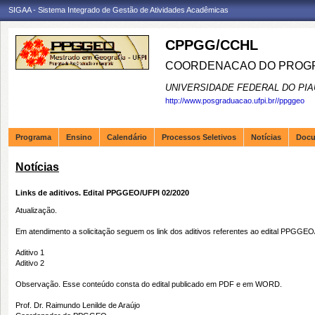
SIGAA - Sistema Integrado de Gestão de Atividades Acadêmicas
CPPGG/CCHL
COORDENACAO DO PROGR
UNIVERSIDADE FEDERAL DO PIA
http://www.posgraduacao.ufpi.br//ppggeo
Programa
Ensino
Calendário
Processos Seletivos
Notícias
Doc
Notícias
Links de aditivos. Edital PPGGEO/UFPI 02/2020
Atualização.
Em atendimento a solicitação seguem os link dos aditivos referentes ao edital PPGGE
Aditivo 1
Aditivo 2
Observação. Esse conteúdo consta do edital publicado em PDF e em WORD.
Prof. Dr. Raimundo Lenilde de Araújo