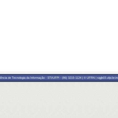
ência de Tecnologia da Informação - STI/UFPI - (86) 3215-1124 | © UFRN | sigjb03.ufpi.br.i