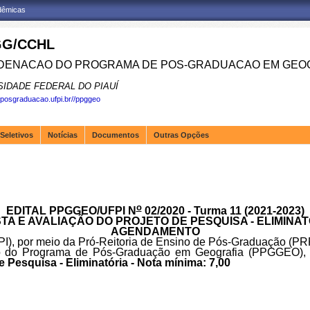
adêmicas
G/CCHL
ENACAO DO PROGRAMA DE POS-GRADUACAO EM GEOG
SIDADE FEDERAL DO PIAUÍ
.posgraduacao.ufpi.br//ppggeo
Seletivos
Notícias
Documentos
Outras Opções
o
EDITAL PPGGEO/UFPI N
02/2020 - Turma 11 (2021-2023)
ISTA E AVALIAÇÃO DO PROJETO DE PESQUISA - ELIMINATÓ
AGENDAMENTO
PI), por meio da Pró-Reitoria de Ensino de Pós-Graduação (
 do Programa de Pós-Graduação em Geografia (PPGGEO), t
e Pesquisa - Eliminatória - Nota mínima: 7,00