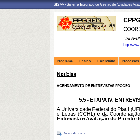
SIGAA - Sistema Integrado de Gestão de Atividades Ac
CPPG
COORD
UNIVER
http://www
Programa
Ensino
Calendário
Processos 
Notícias
AGENDAMENTO DE ENTREVISTAS PPGGEO
5.5 - ETAPA IV: ENTREV
A Universidade Federal do Piauí (UF
e Letras (CCHL) e da Coordenação
Entrevista e Avaliação do Projeto d
Baixar Arquivo