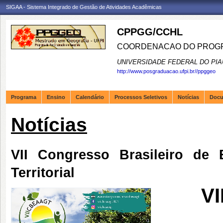
SIGAA - Sistema Integrado de Gestão de Atividades Acadêmicas
CPPGG/CCHL
COORDENACAO DO PROGR
UNIVERSIDADE FEDERAL DO PIA
http://www.posgraduacao.ufpi.br//ppggeo
Programa
Ensino
Calendário
Processos Seletivos
Notícias
Doc
Notícias
VII Congresso Brasileiro de
Territorial
VI