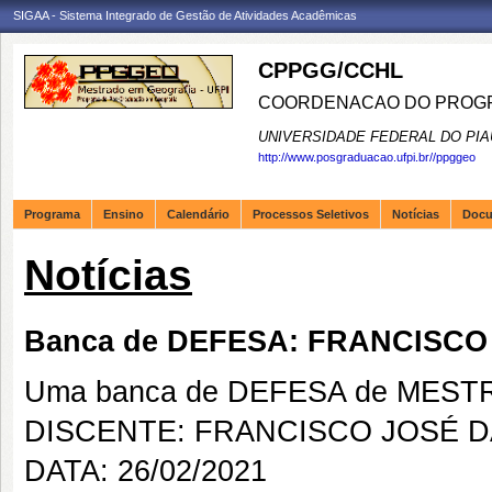
SIGAA - Sistema Integrado de Gestão de Atividades Acadêmicas
CPPGG/CCHL
COORDENACAO DO PROGR
UNIVERSIDADE FEDERAL DO PIA
http://www.posgraduacao.ufpi.br//ppggeo
Programa
Ensino
Calendário
Processos Seletivos
Notícias
Doc
Notícias
Banca de DEFESA: FRANCISCO
Uma banca de DEFESA de MESTRAD
DISCENTE: FRANCISCO JOSÉ D
DATA: 26/02/2021