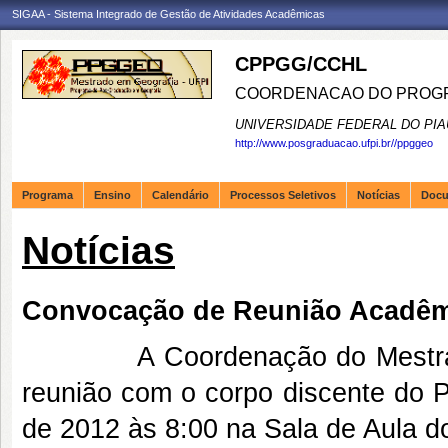
SIGAA - Sistema Integrado de Gestão de Atividades Acadêmicas
CPPGG/CCHL
COORDENACAO DO PROGR
UNIVERSIDADE FEDERAL DO PIA
http://www.posgraduacao.ufpi.br//ppggeo
Programa
Ensino
Calendário
Processos Seletivos
Notícias
Doc
Notícias
Convocação de Reunião Acadêm
A Coordenação do Mestrado e
reunião com o corpo discente do 
de 2012 às 8:00 na Sala de Aula d