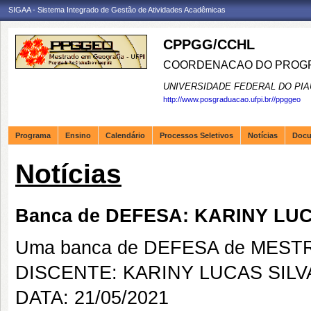
SIGAA - Sistema Integrado de Gestão de Atividades Acadêmicas
CPPGG/CCHL
COORDENACAO DO PROGR
UNIVERSIDADE FEDERAL DO PIA
http://www.posgraduacao.ufpi.br//ppggeo
Programa
Ensino
Calendário
Processos Seletivos
Notícias
Doc
Notícias
Banca de DEFESA: KARINY LUC
Uma banca de DEFESA de MESTRAD
DISCENTE: KARINY LUCAS SILV
DATA: 21/05/2021