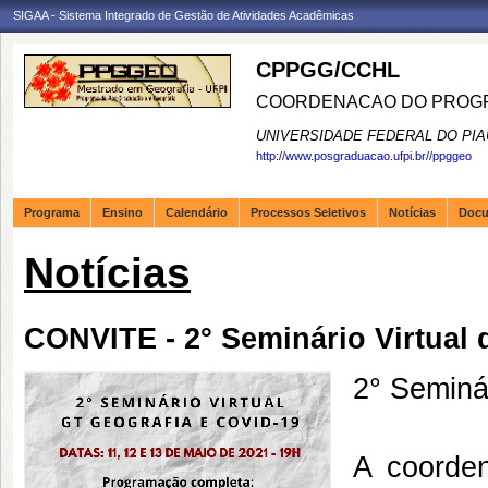
SIGAA - Sistema Integrado de Gestão de Atividades Acadêmicas
CPPGG/CCHL
COORDENACAO DO PROGR
UNIVERSIDADE FEDERAL DO PIA
http://www.posgraduacao.ufpi.br//ppggeo
Programa
Ensino
Calendário
Processos Seletivos
Notícias
Doc
Notícias
CONVITE - 2° Seminário Virtual 
2° Seminá
A coorde