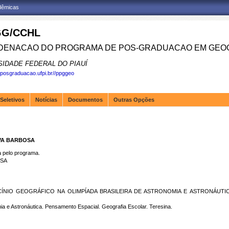
adêmicas
G/CCHL
ENACAO DO PROGRAMA DE POS-GRADUACAO EM GEOG
SIDADE FEDERAL DO PIAUÍ
.posgraduacao.ufpi.br//ppggeo
Seletivos
Notícias
Documentos
Outras Opções
LVA BARBOSA
pelo programa.
OSA
CÍNIO GEOGRÁFICO NA OLIMPÍADA BRASILEIRA DE ASTRONOMIA E ASTRONÁUTIC
O
 e Astronáutica. Pensamento Espacial. Geografia Escolar. Teresina.