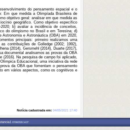
 desenvolvimento do pensamento espacial e o
to: Em que medida a Olimpíada Brasileira de
mo objetivo geral: analisar em que medida as
ocínio geográfico. Como objetivo específico
20; b) avaliar a incidência de conceitos,
ico do olimpismo no Brasil e em Teresina; d)
 de Astronomia e Astronáutica (OBA) em 2020,
mentos principais: primeiro realizamos uma
as contribuições de Golledge (2002; 1992),
ilhena (2014), Gersmehl (2014), Duarte (2017),
quisa documental analisamos as provas da OBA
e (2016). Na pesquisa de campo foi aplicado,
límpica Educacional, uma iniciativa da rede
 da prova da OBA que fomentam o pensamento
to em vários aspectos, como os cognitivos e
Notícia cadastrada em:
04/05/2021 17:40
nstancia1
07/08/2026 14:37