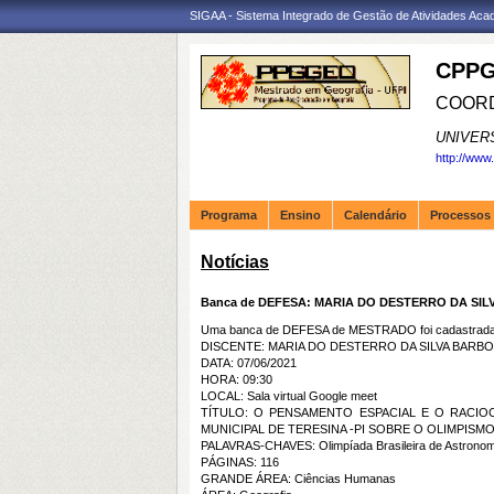
SIGAA - Sistema Integrado de Gestão de Atividades Ac
CPPG
COORD
UNIVER
http://www
Programa
Ensino
Calendário
Processos 
Notícias
Banca de DEFESA: MARIA DO DESTERRO DA SI
Uma banca de DEFESA de MESTRADO foi cadastrada 
DISCENTE: MARIA DO DESTERRO DA SILVA BARB
DATA: 07/06/2021
HORA: 09:30
LOCAL: Sala virtual Google meet
TÍTULO: O PENSAMENTO ESPACIAL E O RACIO
MUNICIPAL DE TERESINA -PI SOBRE O OLIMPISM
PALAVRAS-CHAVES: Olimpíada Brasileira de Astronomia
PÁGINAS: 116
GRANDE ÁREA: Ciências Humanas