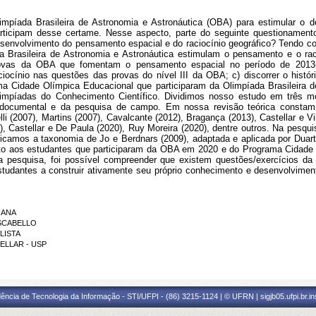
impíada Brasileira de Astronomia e Astronáutica (OBA) para estimular o
articipam desse certame. Nesse aspecto, parte do seguinte questionamen
desenvolvimento do pensamento espacial e do raciocínio geográfico? Tendo co
a Brasileira de Astronomia e Astronáutica estimulam o pensamento e o raci
ovas da OBA que fomentam o pensamento espacial no período de 2013-20
iocínio nas questões das provas do nível III da OBA; c) discorrer o histór
rama Cidade Olímpica Educacional que participaram da Olimpíada Brasileira
mpíadas do Conhecimento Científico. Dividimos nosso estudo em três mo
a documental e da pesquisa de campo. Em nossa revisão teórica constam 
lli (2007), Martins (2007), Cavalcante (2012), Bragança (2013), Castellar e V
9), Castellar e De Paula (2020), Ruy Moreira (2020), dentre outros. Na pes
licamos a taxonomia de Jo e Berdnars (2009), adaptada e aplicada por Duart
to aos estudantes que participaram da OBA em 2020 e do Programa Cidade O
 da pesquisa, foi possível compreender que existem questões/exercícios
udantes a construir ativamente seu próprio conhecimento e desenvolvimen
VIANA
 SCABELLO
LISTA
TELLAR - USP
ência de Tecnologia da Informação - STI/UFPI - (86) 3215-1124 | © UFRN | sigjb05.ufpi.br.i