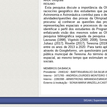
ÁREA: Geografia
RESUMO:
Esta pesquisa discute a importância da Ol
raciocínio geográfico dos estudantes que p
Astronomia e Astronáutica contribui para o 
atividades/questões das provas da Olimpíad
procurou: a) conhecer as questões das pr
representações espaciais e processos do rac
identificar o perfil dos estudantes do Prog
enfatizando visão dos mesmos sobre as Oli
pesquisa bibliográfica seguida da pesquis
Lavouras (1998), Vigotski (2000; 2008), Simie
Juliasz
(2017),
Risette (2017), Teresina (201
entre os anos de 2013 a 2020. Para tanto ap
através do
Googleforms,
um questionário jun
pública municipal de Teresina. Ao término
espacial, ao mesmo tempo que estimulam est
sociais.
MEMBROS DA BANCA:
Presidente - 2440142 - BARTIRA ARAUJO DA SILVA 
Interno - 1671765 - ANDREA LOURDES MONTEIRO
Interno - 2280398 - ARMSTRONG MIRANDA EVANGE
Externo à Instituição - SONIA MARIA VANZELLA CAS
SIGAA | Superintend