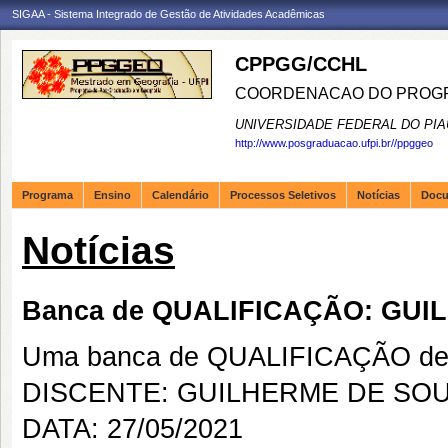
SIGAA - Sistema Integrado de Gestão de Atividades Acadêmicas
CPPGG/CCHL
COORDENACAO DO PROGR
UNIVERSIDADE FEDERAL DO PIA
http://www.posgraduacao.ufpi.br//ppggeo
Programa
Ensino
Calendário
Processos Seletivos
Notícias
Doc
Notícias
Banca de QUALIFICAÇÃO: GUI
Uma banca de QUALIFICAÇÃO de 
DISCENTE: GUILHERME DE SOU
DATA: 27/05/2021