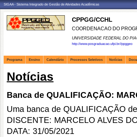
SIGAA - Sistema Integrado de Gestão de Atividades Acadêmicas
CPPGG/CCHL
COORDENACAO DO PROGR
UNIVERSIDADE FEDERAL DO PIA
http://www.posgraduacao.ufpi.br//ppggeo
Programa
Ensino
Calendário
Processos Seletivos
Notícias
Doc
Notícias
Banca de QUALIFICAÇÃO: MAR
Uma banca de QUALIFICAÇÃO de 
DISCENTE: MARCELO ALVES DO
DATA: 31/05/2021