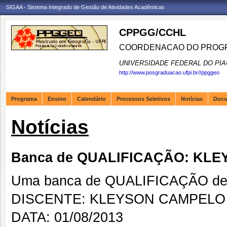
SIGAA - Sistema Integrado de Gestão de Atividades Acadêmicas
CPPGG/CCHL
COORDENACAO DO PROGR
UNIVERSIDADE FEDERAL DO PIA
http://www.posgraduacao.ufpi.br//ppggeo
Programa
Ensino
Calendário
Processos Seletivos
Notícias
Doc
Notícias
Banca de QUALIFICAÇÃO: KL
Uma banca de QUALIFICAÇÃO de 
DISCENTE: KLEYSON CAMPELO
DATA: 01/08/2013