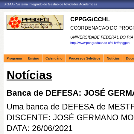
SIGAA - Sistema Integrado de Gestão de Atividades Acadêmicas
CPPGG/CCHL
COORDENACAO DO PROGR
UNIVERSIDADE FEDERAL DO PIA
http://www.posgraduacao.ufpi.br//ppggeo
Programa
Ensino
Calendário
Processos Seletivos
Notícias
Doc
Notícias
Banca de DEFESA: JOSÉ GE
Uma banca de DEFESA de MESTRAD
DISCENTE: JOSÉ GERMANO M
DATA: 26/06/2021