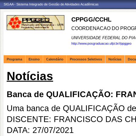
SIGAA - Sistema Integrado de Gestão de Atividades Acadêmicas
CPPGG/CCHL
COORDENACAO DO PROGR
UNIVERSIDADE FEDERAL DO PIA
http://www.posgraduacao.ufpi.br//ppggeo
Programa
Ensino
Calendário
Processos Seletivos
Notícias
Doc
Notícias
Banca de QUALIFICAÇÃO: FR
Uma banca de QUALIFICAÇÃO de 
DISCENTE: FRANCISCO DAS C
DATA: 27/07/2021