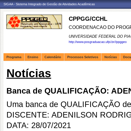
SIGAA - Sistema Integrado de Gestão de Atividades Acadêmicas
CPPGG/CCHL
COORDENACAO DO PROGR
UNIVERSIDADE FEDERAL DO PIA
http://www.posgraduacao.ufpi.br//ppggeo
Programa
Ensino
Calendário
Processos Seletivos
Notícias
Doc
Notícias
Banca de QUALIFICAÇÃO: AD
Uma banca de QUALIFICAÇÃO de 
DISCENTE: ADENILSON RODRI
DATA: 28/07/2021