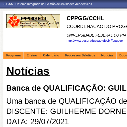
SIGAA - Sistema Integrado de Gestão de Atividades Acadêmicas
CPPGG/CCHL
COORDENACAO DO PROGR
UNIVERSIDADE FEDERAL DO PIA
http://www.posgraduacao.ufpi.br//ppggeo
Programa
Ensino
Calendário
Processos Seletivos
Notícias
Doc
Notícias
Banca de QUALIFICAÇÃO: GU
Uma banca de QUALIFICAÇÃO de 
DISCENTE: GUILHERME DORNE
DATA: 29/07/2021