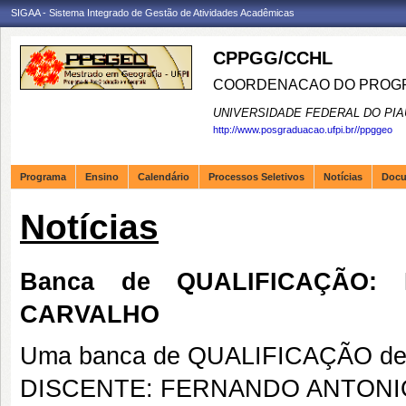
SIGAA - Sistema Integrado de Gestão de Atividades Acadêmicas
CPPGG/CCHL
COORDENACAO DO PROGR
UNIVERSIDADE FEDERAL DO PIA
http://www.posgraduacao.ufpi.br//ppggeo
Programa
Ensino
Calendário
Processos Seletivos
Notícias
Doc
Notícias
Banca de QUALIFICAÇÃO:
CARVALHO
Uma banca de QUALIFICAÇÃO de 
DISCENTE: FERNANDO ANTONI