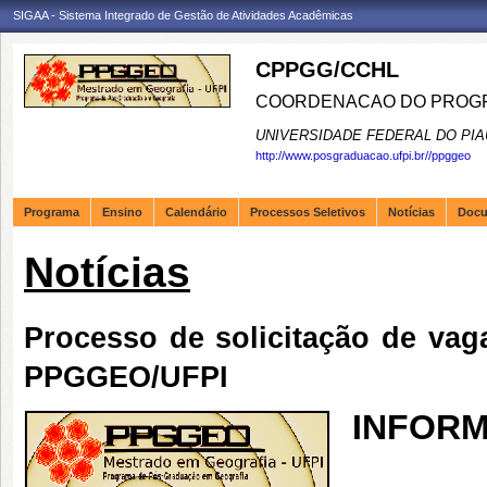
SIGAA - Sistema Integrado de Gestão de Atividades Acadêmicas
CPPGG/CCHL
COORDENACAO DO PROGR
UNIVERSIDADE FEDERAL DO PIA
http://www.posgraduacao.ufpi.br//ppggeo
Programa
Ensino
Calendário
Processos Seletivos
Notícias
Doc
Notícias
Processo de solicitação de vaga
PPGGEO/UFPI
INFORM