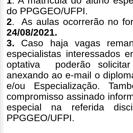
1
. A matrícula do aluno esp
do PPGGEO/UFPI.
2
. As aulas ocorrerão no fo
24/08/2021.
3.
Caso haja vagas rema
especialistas
interessados 
optativa
poderão solicit
anexando ao e-mail o diplom
e/ou Especialização. Ta
compromisso assinado inform
especial na referida disc
PPGGEO/UFPI.