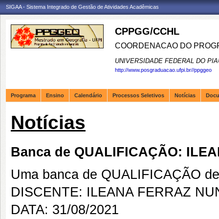
SIGAA - Sistema Integrado de Gestão de Atividades Acadêmicas
CPPGG/CCHL
COORDENACAO DO PROGR
UNIVERSIDADE FEDERAL DO PIA
http://www.posgraduacao.ufpi.br//ppggeo
Programa
Ensino
Calendário
Processos Seletivos
Notícias
Doc
Notícias
Banca de QUALIFICAÇÃO: ILE
Uma banca de QUALIFICAÇÃO de 
DISCENTE: ILEANA FERRAZ NU
DATA: 31/08/2021