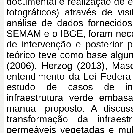
documental e realização de e
fotográficos) através de vis
análise de dados fornecido
SEMAM e o IBGE, foram neces
de intervenção e posterior p
teórico teve como base alg
(2006), Herzog (2013), Mas
entendimento da Lei Federa
estudo de casos de int
infraestrutura verde embas
manual proposto. A discu
transformação da infraes
permeáveis vegetadas e mult