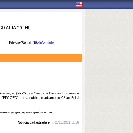
RAFIA/CCHL
Telefone/Ramal:
Não informado
ós-Graduação (PRPG), do Centro de Ciências Humanas e
PPGGEO), torna público o aditamento 02 ao Edital
cao-em-geografia-prorroga-inscricoes
Notícia cadastrada em:
11/10/2021 11:56