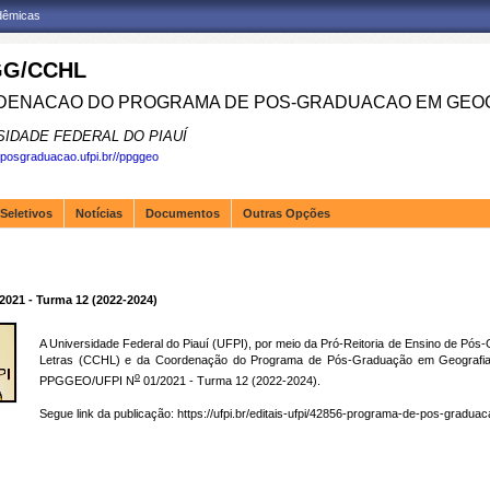
adêmicas
G/CCHL
ENACAO DO PROGRAMA DE POS-GRADUACAO EM GEOG
SIDADE FEDERAL DO PIAUÍ
.posgraduacao.ufpi.br//ppggeo
Seletivos
Notícias
Documentos
Outras Opções
21 - Turma 12 (2022-2024)
A Universidade Federal do Piauí (UFPI), por meio da Pró-Reitoria de Ensino de P
Letras (CCHL) e da Coordenação do Programa de Pós-Graduação em Geografia (
o
PPGGEO/UFPI N
01/2021 - Turma 12 (2022-2024).
Segue link da publicação:
https://ufpi.br/editais-ufpi/42856-programa-de-pos-gradua