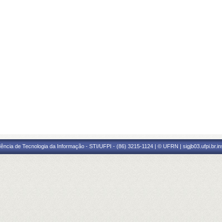
ência de Tecnologia da Informação - STI/UFPI - (86) 3215-1124 | © UFRN | sigjb03.ufpi.br.i