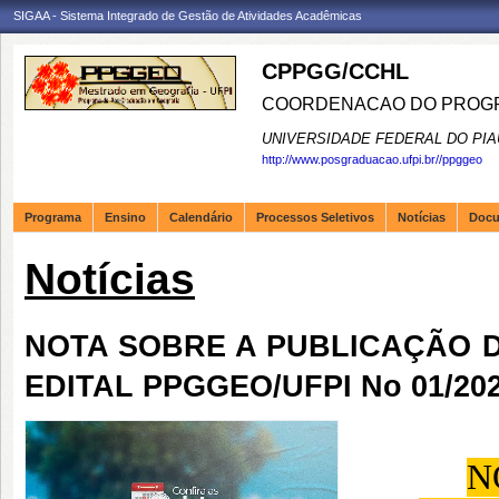
SIGAA - Sistema Integrado de Gestão de Atividades Acadêmicas
CPPGG/CCHL
COORDENACAO DO PROGR
UNIVERSIDADE FEDERAL DO PIA
http://www.posgraduacao.ufpi.br//ppggeo
Programa
Ensino
Calendário
Processos Seletivos
Notícias
Doc
Notícias
NOTA SOBRE A PUBLICAÇÃO 
EDITAL PPGGEO/UFPI No 01/2021
N