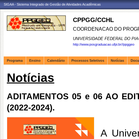
SIGAA - Sistema Integrado de Gestão de Atividades Acadêmicas
CPPGG/CCHL
COORDENACAO DO PROGR
UNIVERSIDADE FEDERAL DO PIA
http://www.posgraduacao.ufpi.br//ppggeo
Programa
Ensino
Calendário
Processos Seletivos
Notícias
Doc
Notícias
ADITAMENTOS 05 e 06 AO EDIT
(2022-2024).
A Unive