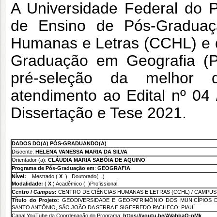
A Universidade Federal do P
de Ensino de Pós-Graduaç
Humanas e Letras (CCHL) e 
Graduação em Geografia (P
pré-seleção da melhor 
atendimento ao Edital nº 0
Dissertação e Tese 2021.
DADOS DO(A) PÓS-GRADUANDO(A)
Discente:
HELENA VANESSA MARIA DA SILVA
Orientador (a):
CLÁUDIA MARIA SABÓIA DE AQUINO
Programa de Pós-Graduação em
:
GEOGRAFIA
Nível:
Mestrado (
X
) Doutorado( )
Modalidade:
(
X
) Acadêmico ( )Profissional
Centro /
Campus
:
CENTRO DE CIÊNCIAS HUMANAS E LETRAS (CCHL) / CAMPU
Título do Projeto:
GEODIVERSIDADE E GEOPATRIMÔNIO DOS MUNICÍPIOS D
SANTO ANTÔNIO, SÃO JOÃO DA SERRA E SIGEFREDO PACHECO, PIAUÍ
Canal YouTube da Coordenação do Programa:
https://youtu.be/AVahbaQ-nMk