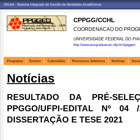
SIGAA - Sistema Integrado de Gestão de Atividades Acadêmicas
CPPGG/CCHL
COORDENACAO DO PROGR
UNIVERSIDADE FEDERAL DO PIA
http://www.posgraduacao.ufpi.br//ppggeo
Programa
Ensino
Calendário
Processos Seletivos
Notícias
Doc
Notícias
RESULTADO DA PRÉ-SEL
PPGGO/UFPI-EDITAL Nº 04 
DISSERTAÇÃO E TESE 2021