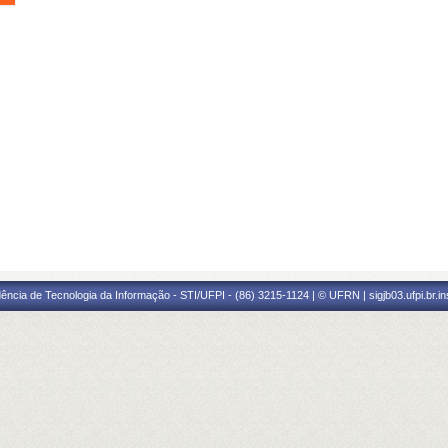
ência de Tecnologia da Informação - STI/UFPI - (86) 3215-1124 | © UFRN | sigjb03.ufpi.br.i