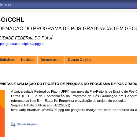
adêmicas
G/CCHL
ENACAO DO PROGRAMA DE POS-GRADUACAO EM GEOG
SIDADE FEDERAL DO PIAUÍ
.posgraduacao.ufpi.br//ppggeo
Seletivos
Notícias
Documentos
Outras Opções
REVISTAS E AVALIAÇÃO DO PROJETO DE PESQUISA DO PROGRAMA DE PÓS-GRA
A Universidade Federal do Piauí (UFPI), por meio da Pró-Reitoria de Ensino de P
Letras (CCHL) e da Coordenação do Programa de Pós-Graduação em Geografia
referente ao item 5.4 - Etapa IV: Entrevista e avaliação do projeto de pesquisa.
Segue o link da publicação (01/12/2021):
https://ufpi.br/editais-ufpi/43720-ppg-em-geografia-divulga-resultado-do-recurso-da-
Baixar Arquivo