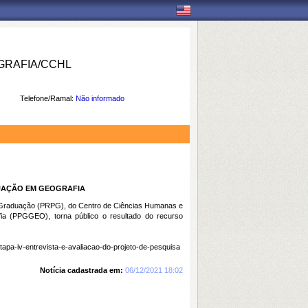
RAFIA/CCHL
Telefone/Ramal:
Não informado
DUAÇÃO EM GEOGRAFIA
ós-Graduação (PRPG), do Centro de Ciências Humanas e
 (PPGGEO), torna público o resultado do recurso
etapa-iv-entrevista-e-avaliacao-do-projeto-de-pesquisa
Notícia cadastrada em:
06/12/2021 18:02