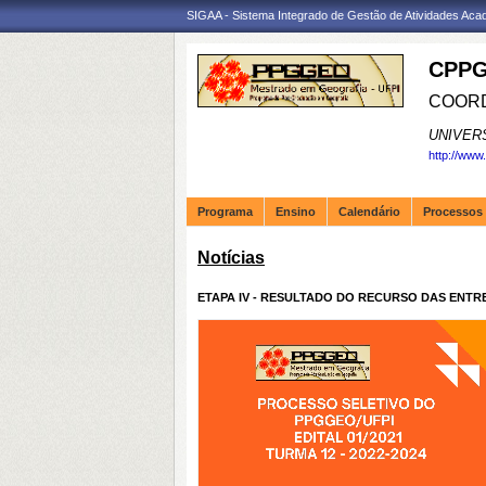
SIGAA - Sistema Integrado de Gestão de Atividades Ac
CPPG
COORD
UNIVER
http://www
Programa
Ensino
Calendário
Processos 
Notícias
ETAPA IV - RESULTADO DO RECURSO DAS ENT