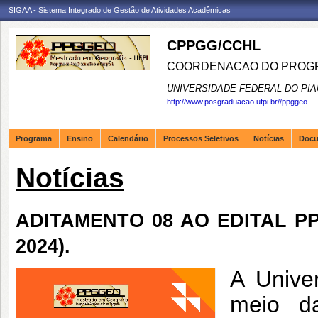
SIGAA - Sistema Integrado de Gestão de Atividades Acadêmicas
CPPGG/CCHL
COORDENACAO DO PROGR
UNIVERSIDADE FEDERAL DO PIA
http://www.posgraduacao.ufpi.br//ppggeo
Programa
Ensino
Calendário
Processos Seletivos
Notícias
Doc
Notícias
ADITAMENTO 08 AO EDITAL PPG
2024).
A Unive
meio d