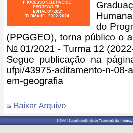
Graduaç
Humanas
do Prog
(PPGGEO), torna público o 
o
N
01/2021 - Turma 12 (2022
Segue publicação na página
ufpi/43975-aditamento-n-08-a
em-geografia
Baixar Arquivo
SIGAA | Superintendência de Tecnologia da Informaçã