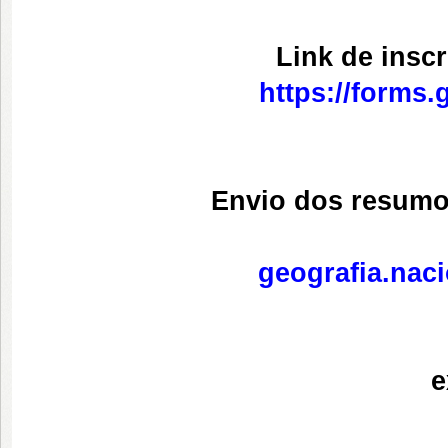
Link de insc
https://forms
Envio dos resumo
geografia.nac
Prazo para 
e
15/01/202