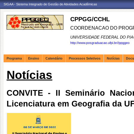
SIGAA - Sistema Integrado de Gestão de Atividades Acadêmicas
CPPGG/CCHL
COORDENACAO DO PROGR
UNIVERSIDADE FEDERAL DO PIA
http://www.posgraduacao.ufpi.br//ppggeo
Programa
Ensino
Calendário
Processos Seletivos
Notícias
Doc
Notícias
CONVITE - II Seminário Naci
Licenciatura em Geografia da U