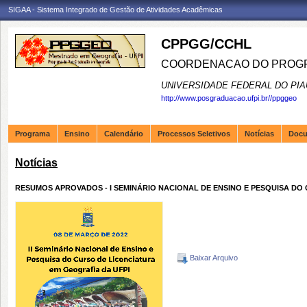
SIGAA - Sistema Integrado de Gestão de Atividades Acadêmicas
CPPGG/CCHL
COORDENACAO DO PROGR
UNIVERSIDADE FEDERAL DO PIA
http://www.posgraduacao.ufpi.br//ppggeo
Programa
Ensino
Calendário
Processos Seletivos
Notícias
Doc
Notícias
RESUMOS APROVADOS - I SEMINÁRIO NACIONAL DE ENSINO E PESQUISA DO
Baixar Arquivo