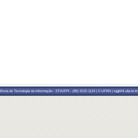
ência de Tecnologia da Informação - STI/UFPI - (86) 3215-1124 | © UFRN | sigjb04.ufpi.br.i