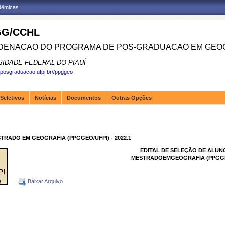
adêmicas
G/CCHL
ENACAO DO PROGRAMA DE POS-GRADUACAO EM GEOG
SIDADE FEDERAL DO PIAUÍ
.posgraduacao.ufpi.br//ppggeo
Seletivos
Notícias
Documentos
Outras Opções
TRADO EM GEOGRAFIA (PPGGEO/UFPI) - 2022.1
EDITAL DE SELEÇÃO DE ALUNOS
MESTRADOEMGEOGRAFIA (PPGGEO/U
Baixar Arquivo