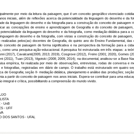
ipalmente por meio da leitura da paisagem, que é um conceito geográfico vivenciado coti
nos iniciais, além de reflexões acerca da potencialidade da linguagem do desenho e da fo
idade da linguagem do desenho e da fotografia para a construção do conceito de paisagem 
ificar as concepções de ensino e aprendizagem de Geografia e do conceito de paisagem,
 a potencialidade da linguagem do desenho e da fotografia, como mediação didática para a 
linguagem do desenho e da fotografia, com vistas a construção do conceito de paisagem, 
 realizadas pelos(as) docentes de Geografia, do quinto ano do Ensino Fundamental, das
do conceito de paisagem de forma significativa e na perspectiva da formação para a ci
s, como uma pesquisa-ação-educacional. A pesquisa foi estruturada em três etapas: a teóri
anni (2017), Cavalcanti(2005; 2013; 2019), Cosgrove (2012), Freire (2001; 2020), Gomes (20
llent (2011), Tuan (2013), Vigotski (2008; 2009; 2014); na documental, analisou-se a Base 
sa empírica, foi realizada por meio de observações, entrevistas, rodas de conversa e med
fotografias, registradas em diário de campo. O trabalho está estruturado em quatro se
a de Geografia; seção II- mediação didática, planejamento e análise das produções; seção
nia a partir do conceito de paisagem nos anos iniciais. Espera-se contribuir para uma educaçã
o integral e crítica, possibilitando a compreensão do mundo vivido.
AUJO
LISTA
E - UnB
ES - UFF
VA
IRO DOS SANTOS - UFAL