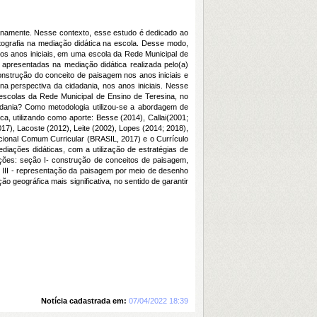
dianamente. Nesse contexto, esse estudo é dedicado ao
tografia na mediação didática na escola. Desse modo,
nos anos iniciais, em uma escola da Rede Municipal de
 apresentadas na mediação didática realizada pelo(a)
construção do conceito de paisagem nos anos iniciais e
na perspectiva da cidadania, nos anos iniciais. Nesse
 escolas da Rede Municipal de Ensino de Teresina, no
dadania? Como metodologia utilizou-se a abordagem de
ca, utilizando como aporte: Besse (2014), Callai(2001;
17), Lacoste (2012), Leite (2002), Lopes (2014; 2018),
Nacional Comum Curricular (BRASIL, 2017) e o Currículo
iações didáticas, com a utilização de estratégias de
ções: seção I- construção de conceitos de paisagem,
 III - representação da paisagem por meio de desenho
o geográfica mais significativa, no sentido de garantir
Notícia cadastrada em:
07/04/2022 18:39