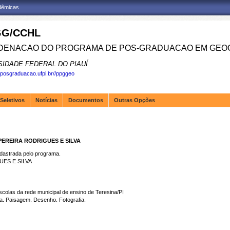
adêmicas
G/CCHL
ENACAO DO PROGRAMA DE POS-GRADUACAO EM GEOG
SIDADE FEDERAL DO PIAUÍ
.posgraduacao.ufpi.br//ppggeo
Seletivos
Notícias
Documentos
Outras Opções
PEREIRA RODRIGUES E SILVA
strada pelo programa.
ES E SILVA
colas da rede municipal de ensino de Teresina/PI
a. Paisagem. Desenho. Fotografia.