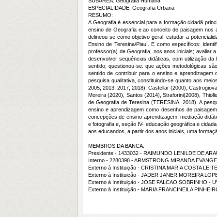
SUBÁREA: Geografia Humana
ESPECIALIDADE: Geografia Urbana
RESUMO:
A Geografia é essencial para a formação cidadã princ
ensino de Geografia e ao conceito de paisagem nos a
delineou-se como objetivo geral: estudar a potencial
Ensino de Teresina/Piauí. E como específicos: ident
professor(a) de Geografia, nos anos iniciais; avaliar
desenvolver sequências didáticas, com utilização da 
sentido, questionou-se: que ações metodológicas são
sentido de contribuir para o ensino e aprendizagem 
pesquisa qualitativa, constituindo-se quanto aos meio
2005; 2013; 2017; 2018), Castellar (2000), Castrogiov
Moreira (2020), Santos (2014), Straforini(2008), Thio
de Geografia de Teresina (TERESINA, 2018). A pesqui
ensino e aprendizagem como desenhos de paisagem e 
concepções de ensino-aprendizagem, mediação didátic
e fotografia e, seção IV- educação geográfica e cidada
aos educandos, a partir dos anos iniciais, uma formaçã
MEMBROS DA BANCA:
Presidente - 1433032 - RAIMUNDO LENILDE DE AR
Interno - 2280398 - ARMSTRONG MIRANDA EVANGE
Externo à Instituição - CRISTINA MARIA COSTA LEIT
Externo à Instituição - JADER JANER MOREIRA LOP
Externo à Instituição - JOSE FALCAO SOBRINHO - U
Externo à Instituição - MARIA FRANCINEILA PINHE