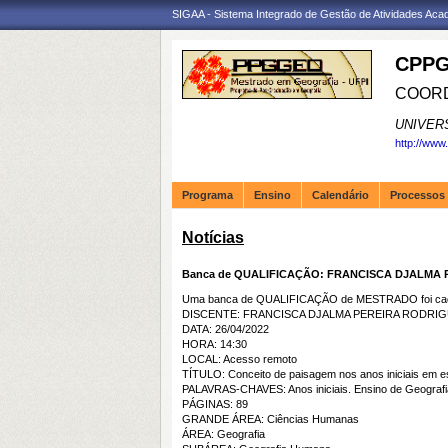
SIGAA - Sistema Integrado de Gestão de Atividades Ac
CPPG
COORD
UNIVER
http://www
Programa
Ensino
Calendário
Processos 
Notícias
Banca de QUALIFICAÇÃO: FRANCISCA DJALMA 
Uma banca de QUALIFICAÇÃO de MESTRADO foi cada
DISCENTE: FRANCISCA DJALMA PEREIRA RODRIGU
DATA: 26/04/2022
HORA: 14:30
LOCAL: Acesso remoto
TÍTULO: Conceito de paisagem nos anos iniciais em es
PALAVRAS-CHAVES: Anos iniciais. Ensino de Geografi
PÁGINAS: 89
GRANDE ÁREA: Ciências Humanas
ÁREA: Geografia