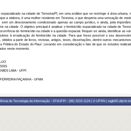
espacializado na cidade de Teresina/PI, em uma análise que se restringe à área urbana, no
a que a elabora, é uma mulher residente em Teresina, o que desperta uma sensação de med
o, sem um direcionamento condicionado apenas ao campo jurídico, e ainda, pela importâ
na cidade. O objetivo principal é analisar o feminicídio espacializado na cidade de Teresi
orrência do feminicídio na cidade e a questão espacial. Requer-se ainda, identificar as va
ários à erradicação do feminicídio na cidade. Para que fosse possível o seu desenvolv
ca, obtidos a partir de livros, revistas, artigos, teses, dissertações, dentre outros mecanis
ça Pública do Estado do Piauí. Levando em consideração o fato de que os estudos reali
tados neste momento.
AUJO
ASSIS
GOMES LIMA - UFPI
RO FERREIRA FAÇANHA - UFMA
ência de Tecnologia da Informação - STI/UFPI - (86) 3215-1124 | © UFRN | sigjb05.ufpi.br.i