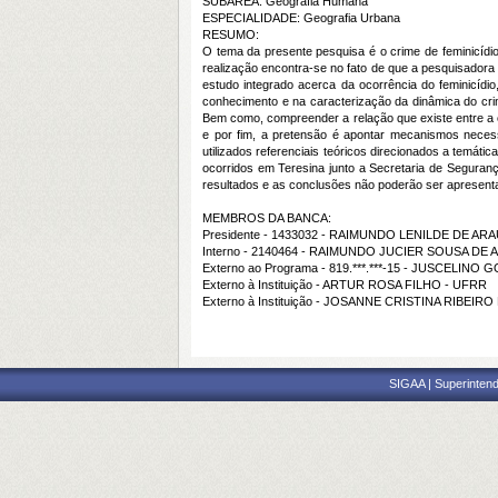
SUBÁREA: Geografia Humana
ESPECIALIDADE: Geografia Urbana
RESUMO:
O tema da presente pesquisa é o crime de feminicídio 
realização encontra-se no fato de que a pesquisador
estudo integrado acerca da ocorrência do feminicídi
conhecimento e na caracterização da dinâmica do crime 
Bem como, compreender a relação que existe entre a oc
e por fim, a pretensão é apontar mecanismos necess
utilizados referenciais teóricos direcionados a temáti
ocorridos em Teresina junto a Secretaria de Seguran
resultados e as conclusões não poderão ser apresen
MEMBROS DA BANCA:
Presidente - 1433032 - RAIMUNDO LENILDE DE AR
Interno - 2140464 - RAIMUNDO JUCIER SOUSA DE 
Externo ao Programa - 819.***.***-15 - JUSCELINO 
Externo à Instituição - ARTUR ROSA FILHO - UFRR
Externo à Instituição - JOSANNE CRISTINA RIBEI
SIGAA | Superintend