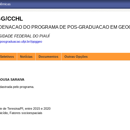
adêmicas
G/CCHL
ENACAO DO PROGRAMA DE POS-GRADUACAO EM GEOG
SIDADE FEDERAL DO PIAUÍ
.posgraduacao.ufpi.br//ppggeo
Seletivos
Notícias
Documentos
Outras Opções
SOUSA SARAIVA
strada pelo programa.
e de Teresina/PI, entre 2015 e 2020
ídio, Fatores socioespaciais