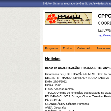
SIGAA - Sistema Integrado de Gestão de Atividades Ac
CPPG
COORD
UNIVER
http://www
Programa
Ensino
Calendário
Processos 
Notícias
Banca de QUALIFICAÇÃO: THAYSSA STHEFANY 
Uma banca de QUALIFICAÇÃO de MESTRADO foi cada
DISCENTE: THAYSSA STHEFANY SOUSA SARAIVA
DATA: 27/04/2022
HORA: 15:00
LOCAL: Acesso remoto
TÍTULO: O crime de feminicídio espacializado na cidad
PALAVRAS-CHAVES: Espaço, Cidade, Teresina, Feminic
PÁGINAS: 47
GRANDE ÁREA: Ciências Humanas
ÁREA: Geografia