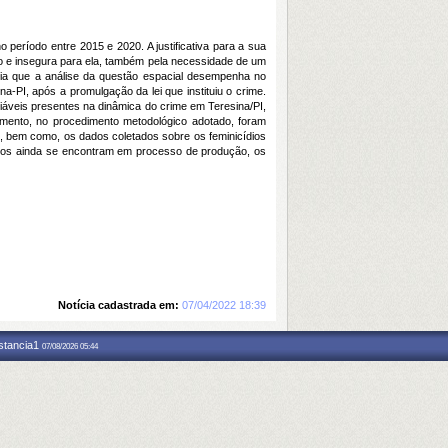
 período entre 2015 e 2020. A justificativa para a sua
o e insegura para ela, também pela necessidade de um
ncia que a análise da questão espacial desempenha no
na-PI, após a promulgação da lei que instituiu o crime.
riáveis presentes na dinâmica do crime em Teresina/PI,
imento, no procedimento metodológico adotado, foram
mos, bem como, os dados coletados sobre os feminicídios
zados ainda se encontram em processo de produção, os
Notícia cadastrada em:
07/04/2022 18:39
nstancia1
07/08/2026 05:44