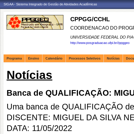
SIGAA - Sistema Integrado de Gestão de Atividades Acadêmicas
CPPGG/CCHL
COORDENACAO DO PROGR
UNIVERSIDADE FEDERAL DO PIA
http://www.posgraduacao.ufpi.br//ppggeo
Programa
Ensino
Calendário
Processos Seletivos
Notícias
Doc
Notícias
Banca de QUALIFICAÇÃO: MIG
Uma banca de QUALIFICAÇÃO de 
DISCENTE: MIGUEL DA SILVA N
DATA: 11/05/2022