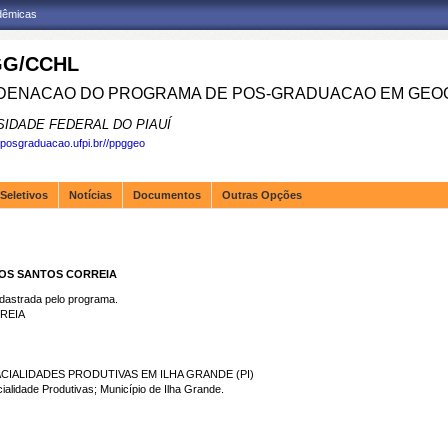
adêmicas
G/CCHL
ENACAO DO PROGRAMA DE POS-GRADUACAO EM GEOG
SIDADE FEDERAL DO PIAUÍ
.posgraduacao.ufpi.br//ppggeo
Seletivos
Notícias
Documentos
Outras Opções
DOS SANTOS CORREIA
strada pelo programa.
REIA
CIALIDADES PRODUTIVAS EM ILHA GRANDE (PI)
idade Produtivas; Município de Ilha Grande.