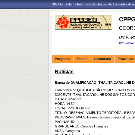
SIGAA - Sistema Integrado de Gestão de Atividades Ac
CPPG
COORD
UNIVER
http://www
Programa
Ensino
Calendário
Processos 
Notícias
Banca de QUALIFICAÇÃO: THALITA CAROLINE 
Uma banca de QUALIFICAÇÃO de MESTRADO foi cada
DISCENTE: THALITA CAROLINE DOS SANTOS COR
DATA: 25/05/2022
HORA: 14:30
LOCAL: PPGGEO/UFPI
TÍTULO: DESENVOLVIMENTO TERRITORAL E ESPA
PALAVRAS-CHAVES: Desenvolvimento regional; Espacial
PÁGINAS: 52
GRANDE ÁREA: Ciências Humanas
ÁREA: Geografia