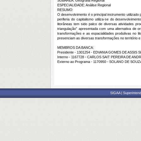
SUBÁREA: Geografia Regional
ESPECIALIDADE: Análise Regional
RESUMO:
O desenvolvimento é o principal instrumento utilizado
periferia do capitalismo utiliza-se do desenvolvim
litorâneas tem sido palco de diversas atividades pr
triangulação” apresentada com uma alternativa de o
transformações e as espacialidades produtivas no lit
presenciam as diversas transformações no território 
MEMBROS DA BANCA:
Presidente - 1301254 - EDVANIA GOMES DE ASSIS S
Interno - 1167728 - CARLOS SAIT PEREIRA DE AND
Externo ao Programa - 1170950 - SOLANO DE SOU
SIGAA | Superintend