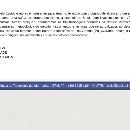
 pelo Estado e atores empresariais para atuar no território com o objetivo de alcançar o d
ento como uma saída ao terceiro-mundismo, a exemplo do Brasil, com investimentos em 
odutivas. Nessa pesquisa, abordaremos as transformações ocorridas na planície litorân
rganização metodológica do método, instrumentos e técnicas que serão utilizados no de
oral piauiense teremos como recorte o município de Ilha Grande (PI), avaliando assim, o 
e contradições socioambientais causadas pelo desenvolvimento.
ILVA
RADE
ZA BRAGA
ência de Tecnologia da Informação - STI/UFPI - (86) 3215-1124 | © UFRN | sigjb05.ufpi.br.i