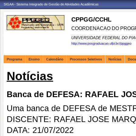
SIGAA - Sistema Integrado de Gestão de Atividades Acadêmicas
CPPGG/CCHL
COORDENACAO DO PROGR
UNIVERSIDADE FEDERAL DO PIA
http://www.posgraduacao.ufpi.br//ppggeo
Programa
Ensino
Calendário
Processos Seletivos
Notícias
Doc
Notícias
Banca de DEFESA: RAFAEL J
Uma banca de DEFESA de MESTRAD
DISCENTE: RAFAEL JOSE MAR
DATA: 21/07/2022