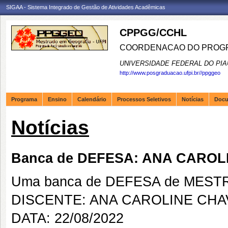
SIGAA - Sistema Integrado de Gestão de Atividades Acadêmicas
CPPGG/CCHL
COORDENACAO DO PROGR
UNIVERSIDADE FEDERAL DO PIA
http://www.posgraduacao.ufpi.br//ppggeo
Programa
Ensino
Calendário
Processos Seletivos
Notícias
Doc
Notícias
Banca de DEFESA: ANA CAROL
Uma banca de DEFESA de MESTRAD
DISCENTE: ANA CAROLINE CHA
DATA: 22/08/2022