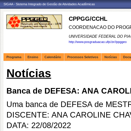
SIGAA - Sistema Integrado de Gestão de Atividades Acadêmicas
CPPGG/CCHL
COORDENACAO DO PROGR
UNIVERSIDADE FEDERAL DO PIA
http://www.posgraduacao.ufpi.br//ppggeo
Programa
Ensino
Calendário
Processos Seletivos
Notícias
Doc
Notícias
Banca de DEFESA: ANA CAROL
Uma banca de DEFESA de MESTRAD
DISCENTE: ANA CAROLINE CHA
DATA: 22/08/2022