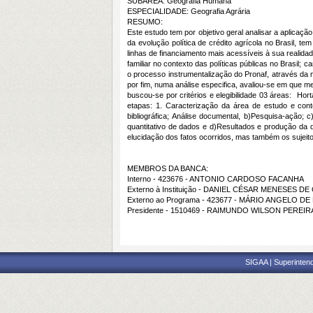
SUBÁREA: Geografia Humana
ESPECIALIDADE: Geografia Agrária
RESUMO:
Este estudo tem por objetivo geral analisar a aplicaçã
da evolução política de crédito agrícola no Brasil, t
linhas de financiamento mais acessíveis à sua realida
familiar no contexto das políticas públicas no Brasil;
o processo instrumentalização do Pronaf, através da
por fim, numa análise especifica, avaliou-se em que me
buscou-se por critérios e elegibilidade 03 áreas: 
etapas: 1. Caracterização da área de estudo e conte
bibliográfica; Análise documental, b)Pesquisa-ação;
quantitativo de dados e d)Resultados e produção da 
elucidação dos fatos ocorridos, mas também os sujeit
MEMBROS DA BANCA:
Interno - 423676 - ANTONIO CARDOSO FACANHA
Externo à Instituição - DANIEL CÉSAR MENESES D
Externo ao Programa - 423677 - MÁRIO ANGELO 
Presidente - 1510469 - RAIMUNDO WILSON PEREI
SIGAA | Superintend