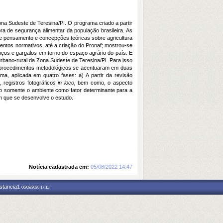
Zona Sudeste de Teresina/PI. O programa criado a partir
ora de segurança alimentar da população brasileira. As
 de pensamento e concepções teóricas sobre agricultura
amentos normativos, até a criação do Pronaf; mostrou-se
ços e gargalos em torno do espaço agrário do país. E
 urbano-rural da Zona Sudeste de Teresina/PI. Para isso
s procedimentos metodológicos se acentuaram em duas
ma, aplicada em quatro fases: a) A partir da revisão
 registros fotográficos
in loco,
bem como, o aspecto
ão somente o ambiente como fator determinante para a
em que se desenvolve o estudo.
Notícia cadastrada em:
05/08/2022 14:47
nstancia1
06/08/2026 17:11