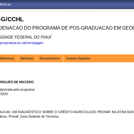
adêmicas
G/CCHL
ENACAO DO PROGRAMA DE POS-GRADUACAO EM GEOG
SIDADE FEDERAL DO PIAUÍ
.posgraduacao.ufpi.br//ppggeo
Seletivos
Notícias
Documentos
Outras Opções
DRIGUES DE MACEDO
strada pelo programa.
CEDO
PÚBLICAS: UM DIAGNÓSTICO SOBRE O CRÉDITO AGRICOLA DO PRONAF NA ZONA SUD
licas. Pronaf. Zona Sudeste de Teresina.