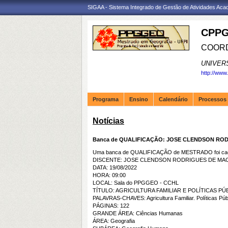
SIGAA - Sistema Integrado de Gestão de Atividades Ac
CPPG
COORD
UNIVER
http://www
Programa
Ensino
Calendário
Processos 
Notícias
Banca de QUALIFICAÇÃO: JOSE CLENDSON RO
Uma banca de QUALIFICAÇÃO de MESTRADO foi cada
DISCENTE: JOSE CLENDSON RODRIGUES DE MA
DATA: 19/08/2022
HORA: 09:00
LOCAL: Sala do PPGGEO - CCHL
TÍTULO: AGRICULTURA FAMILIAR E POLÍTICAS 
PALAVRAS-CHAVES: Agricultura Familiar. Políticas Púb
PÁGINAS: 122
GRANDE ÁREA: Ciências Humanas
ÁREA: Geografia