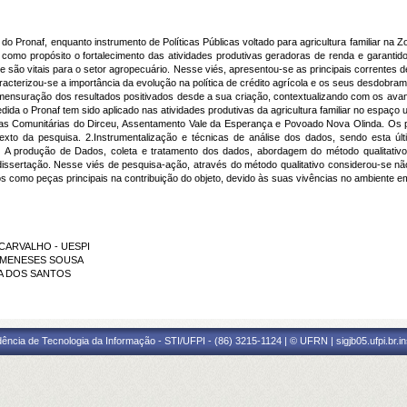
o do Pronaf, enquanto instrumento de Políticas Públicas voltado para agricultura familiar na 
em como propósito o fortalecimento das atividades produtivas geradoras de renda e garantid
de são vitais para o setor agropecuário. Nesse viés, apresentou-se as principais correntes
 caracterizou-se a importância da evolução na política de crédito agrícola e os seus desdobr
 mensuração dos resultados positivados desde a sua criação, contextualizando com os avan
dida o Pronaf tem sido aplicado nas atividades produtivas da agricultura familiar no espaço
Hortas Comunitárias do Dirceu, Assentamento Vale da Esperança e Povoado Nova Olinda. O
xto da pesquisa. 2.Instrumentalização e técnicas de análise dos dados, sendo esta últi
 c) A produção de Dados, coleta e tratamento dos dados, abordagem do método qualitativo,
dissertação. Nesse viés de pesquisa-ação, através do método qualitativo considerou-se n
os como peças principais na contribuição do objeto, devido às suas vivências no ambiente 
E CARVALHO - UESPI
DE MENESES SOUSA
RA DOS SANTOS
ência de Tecnologia da Informação - STI/UFPI - (86) 3215-1124 | © UFRN | sigjb05.ufpi.br.i