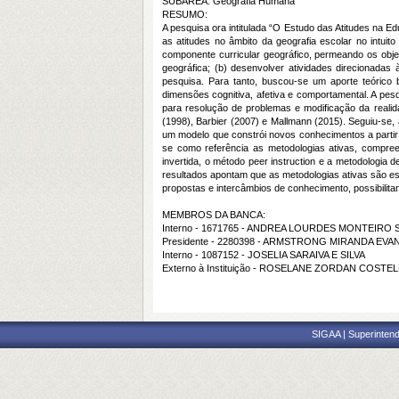
SUBÁREA: Geografia Humana
RESUMO:
A pesquisa ora intitulada “O Estudo das Atitudes na 
as atitudes no âmbito da geografia escolar no intui
componente curricular geográfico, permeando os obje
geográfica; (b) desenvolver atividades direcionadas à
pesquisa. Para tanto, buscou-se um aporte teórico
dimensões cognitiva, afetiva e comportamental. A pes
para resolução de problemas e modificação da realida
(1998), Barbier (2007) e Mallmann (2015). Seguiu-se, 
um modelo que constrói novos conhecimentos a parti
se como referência as metodologias ativas, compre
invertida, o método peer instruction e a metodologia 
resultados apontam que as metodologias ativas são es
propostas e intercâmbios de conhecimento, possibilit
MEMBROS DA BANCA:
Interno - 1671765 - ANDREA LOURDES MONTEIRO
Presidente - 2280398 - ARMSTRONG MIRANDA EVA
Interno - 1087152 - JOSELIA SARAIVA E SILVA
Externo à Instituição - ROSELANE ZORDAN COSTE
SIGAA | Superintend