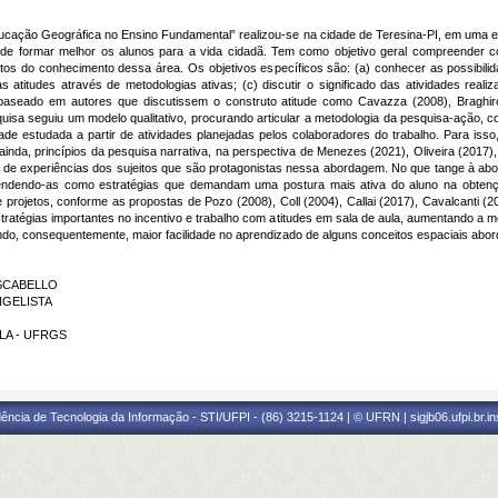
Educação Geográfica no Ensino Fundamental” realizou-se na cidade de Teresina-PI, em uma es
to de formar melhor os alunos para a vida cidadã. Tem como objetivo geral compreender
tos do conhecimento dessa área. Os objetivos específicos são: (a) conhecer as possibil
s atitudes através de metodologias ativas; (c) discutir o significado das atividades real
 baseado em autores que discutissem o construto atitude como Cavazza (2008), Braghi
quisa seguiu um modelo qualitativo, procurando articular a metodologia da pesquisa-ação, c
de estudada a partir de atividades planejadas pelos colaboradores do trabalho. Para isso
ainda, princípios da pesquisa narrativa, na perspectiva de Menezes (2021), Oliveira (2017
r de experiências dos sujeitos que são protagonistas nessa abordagem. No que tange à a
endendo-as como estratégias que demandam uma postura mais ativa do aluno na obtençã
de projetos, conforme as propostas de Pozo (2008), Coll (2004), Callai (2017), Cavalcanti (
tratégias importantes no incentivo e trabalho com atitudes em sala de aula, aumentando a m
ando, consequentemente, maior facilidade no aprendizado de alguns conceitos espaciais abo
 SCABELLO
NGELISTA
LLA - UFRGS
ência de Tecnologia da Informação - STI/UFPI - (86) 3215-1124 | © UFRN | sigjb06.ufpi.br.i