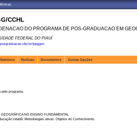
adêmicas
G/CCHL
ENACAO DO PROGRAMA DE POS-GRADUACAO EM GEOG
SIDADE FEDERAL DO PIAUÍ
.posgraduacao.ufpi.br//ppggeo
Seletivos
Notícias
Documentos
Outras Opções
pelo programa.
O GEOGRÁFICA NO ENSINO FUNDAMENTAL
ucação cidadã. Metodologias ativas. Objetos do Conhecimento.