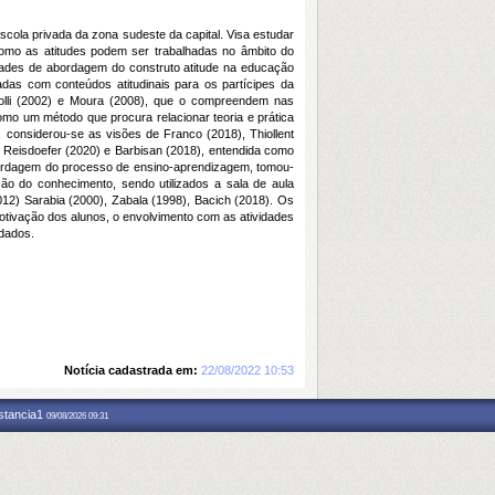
cola privada da zona sudeste da capital. Visa estudar
 como as atitudes podem ser trabalhadas no âmbito do
idades de abordagem do construto atitude na educação
izadas com conteúdos atitudinais para os partícipes da
rolli (2002) e Moura (2008), que o compreendem nas
omo um método que procura relacionar teoria e prática
, considerou-se as visões de Franco (2018), Thiollent
), Reisdoefer (2020) e Barbisan (2018), entendida como
bordagem do processo de ensino-aprendizagem, tomou-
o do conhecimento, sendo utilizados a sala de aula
2012) Sarabia (2000), Zabala (1998), Bacich (2018). Os
otivação dos alunos, o envolvimento com as atividades
rdados.
Notícia cadastrada em:
22/08/2022 10:53
nstancia1
09/08/2026 09:31