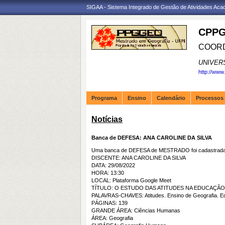
SIGAA - Sistema Integrado de Gestão de Atividades Ac
CPPG
COORD
UNIVER
http://www
Programa
Ensino
Calendário
Processos 
Notícias
Banca de DEFESA: ANA CAROLINE DA SILVA
Uma banca de DEFESA de MESTRADO foi cadastrada 
DISCENTE: ANA CAROLINE DA SILVA
DATA: 29/08/2022
HORA: 13:30
LOCAL: Plataforma Google Meet
TÍTULO: O ESTUDO DAS ATITUDES NA EDUCAÇÃ
PALAVRAS-CHAVES: Atitudes. Ensino de Geografia. Ed
PÁGINAS: 139
GRANDE ÁREA: Ciências Humanas
ÁREA: Geografia