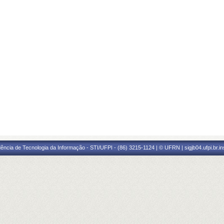
ência de Tecnologia da Informação - STI/UFPI - (86) 3215-1124 | © UFRN | sigjb04.ufpi.br.i