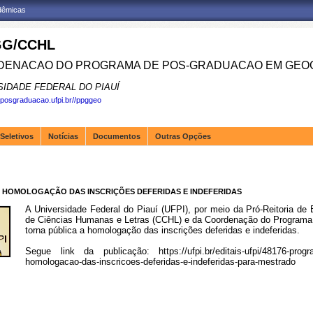
adêmicas
G/CCHL
ENACAO DO PROGRAMA DE POS-GRADUACAO EM GEOG
SIDADE FEDERAL DO PIAUÍ
.posgraduacao.ufpi.br//ppggeo
Seletivos
Notícias
Documentos
Outras Opções
3) - HOMOLOGAÇÃO DAS INSCRIÇÕES DEFERIDAS E INDEFERIDAS
A Universidade Federal do Piauí (UFPI), por meio da Pró-Reitoria d
de Ciências Humanas e Letras (CCHL) e da Coordenação do Program
torna pública a homologação das inscrições deferidas e indeferidas.
Segue link da publicação:
https://ufpi.br/editais-ufpi/48176-pro
homologacao-das-inscricoes-deferidas-e-indeferidas-para-mestrado