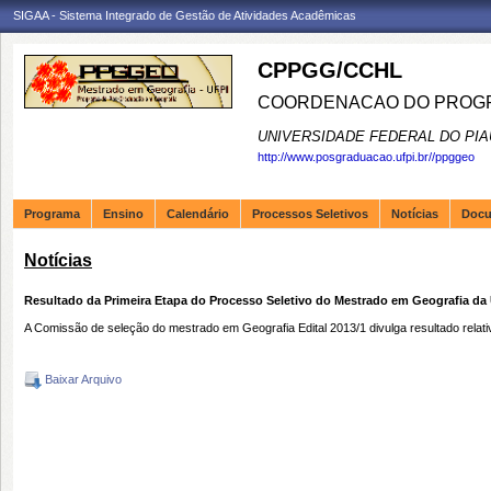
SIGAA - Sistema Integrado de Gestão de Atividades Acadêmicas
CPPGG/CCHL
COORDENACAO DO PROGR
UNIVERSIDADE FEDERAL DO PIA
http://www.posgraduacao.ufpi.br//ppggeo
Programa
Ensino
Calendário
Processos Seletivos
Notícias
Doc
Notícias
Resultado da Primeira Etapa do Processo Seletivo do Mestrado em Geografia d
A Comissão de seleção do mestrado em Geografia Edital 2013/1 divulga resultado relati
Baixar Arquivo