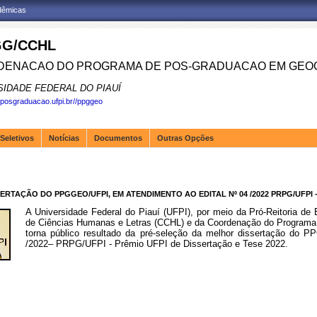
adêmicas
G/CCHL
ENACAO DO PROGRAMA DE POS-GRADUACAO EM GEOG
SIDADE FEDERAL DO PIAUÍ
.posgraduacao.ufpi.br//ppggeo
Seletivos
Notícias
Documentos
Outras Opções
TAÇÃO DO PPGGEO/UFPI, EM ATENDIMENTO AO EDITAL Nº 04 /2022 PRPG/UFPI -
A Universidade Federal do Piauí (UFPI), por meio da Pró-Reitoria d
de Ciências Humanas e Letras (CCHL) e da Coordenação do Program
torna público resultado da pré-seleção da melhor dissertação do 
/2022– PRPG/UFPI - Prêmio UFPI de Dissertação e Tese 2022.