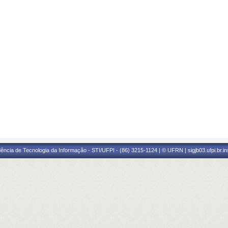
ência de Tecnologia da Informação - STI/UFPI - (86) 3215-1124 | © UFRN | sigjb03.ufpi.br.i