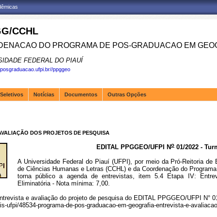
adêmicas
G/CCHL
ENACAO DO PROGRAMA DE POS-GRADUACAO EM GEOG
SIDADE FEDERAL DO PIAUÍ
.posgraduacao.ufpi.br//ppggeo
Seletivos
Notícias
Documentos
Outras Opções
AVALIAÇÃO DOS PROJETOS DE PESQUISA
o
EDITAL PPGGEO/UFPI N
01/2022 - Tur
A Universidade Federal do Piauí (UFPI), por meio da Pró-Reitoria d
de Ciências Humanas e Letras (CCHL) e da Coordenação do Program
torna público a agenda de entrevistas, item 5.4 Etapa IV: Entre
Eliminatória - Nota mínima: 7,00.
 Entrevista e avaliação do projeto de pesquisa do EDITAL PPGGEO/UFPI N° 0
itais-ufpi/48534-programa-de-pos-graduacao-em-geografia-entrevista-e-avaliaca