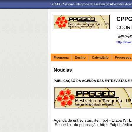
SIGAA - Sistema Integrado de Gestão de Atividades Ac
CPPG
COORD
UNIVER
http://www
Programa
Ensino
Calendário
Processos 
Notícias
PUBLICAÇÃO DA AGENDA DAS ENTREVISTAS E 
Agenda de entrevistas, item 5.4 - Etapa IV:
Segue link da publicação:
https://ufpi.br/ed