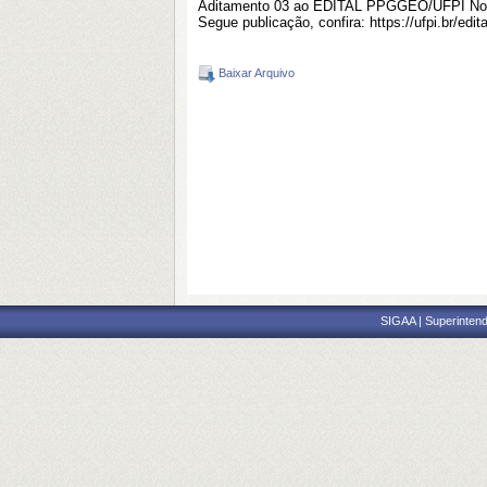
Aditamento 03 ao EDITAL PPGGEO/UFPI No 01/2
Segue publicação, confira:
https://ufpi.br/ed
Baixar Arquivo
SIGAA | Superintend