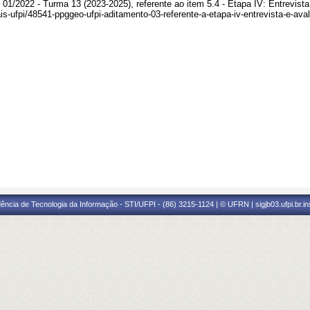
022 - Turma 13 (2023-2025), referente ao item 5.4 - Etapa IV: Entrevista 
itais-ufpi/48541-ppggeo-ufpi-aditamento-03-referente-a-etapa-iv-entrevista-e-av
ência de Tecnologia da Informação - STI/UFPI - (86) 3215-1124 | © UFRN | sigjb03.ufpi.br.i