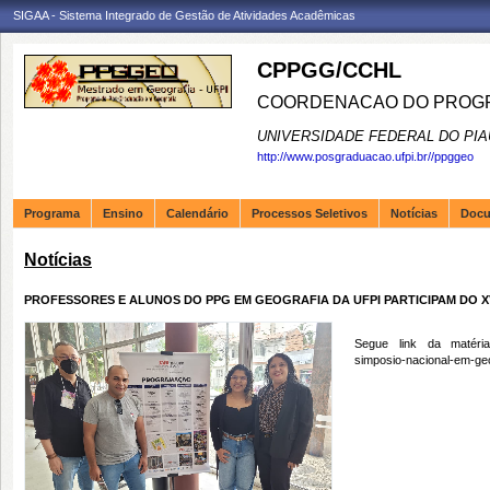
SIGAA - Sistema Integrado de Gestão de Atividades Acadêmicas
CPPGG/CCHL
COORDENACAO DO PROGR
UNIVERSIDADE FEDERAL DO PIA
http://www.posgraduacao.ufpi.br//ppggeo
Programa
Ensino
Calendário
Processos Seletivos
Notícias
Doc
Notícias
PROFESSORES E ALUNOS DO PPG EM GEOGRAFIA DA UFPI PARTICIPAM DO X
Segue link da matéria
simposio-nacional-em-ge