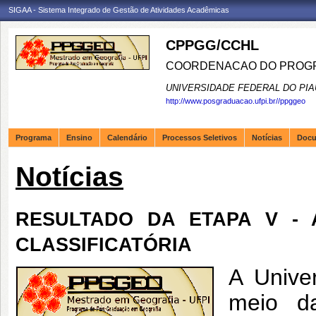
SIGAA - Sistema Integrado de Gestão de Atividades Acadêmicas
CPPGG/CCHL
COORDENACAO DO PROGR
UNIVERSIDADE FEDERAL DO PIA
http://www.posgraduacao.ufpi.br//ppggeo
Programa
Ensino
Calendário
Processos Seletivos
Notícias
Doc
Notícias
RESULTADO DA ETAPA V - 
CLASSIFICATÓRIA
A Unive
meio d