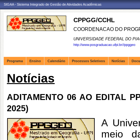
SIGAA - Sistema Integrado de Gestão de Atividades Acadêmicas
CPPGG/CCHL
COORDENACAO DO PROGR
UNIVERSIDADE FEDERAL DO PIA
http://www.posgraduacao.ufpi.br//ppggeo
Programa
Ensino
Calendário
Processos Seletivos
Notícias
Doc
Notícias
ADITAMENTO 06 AO EDITAL PPG
2025)
A Unive
meio d