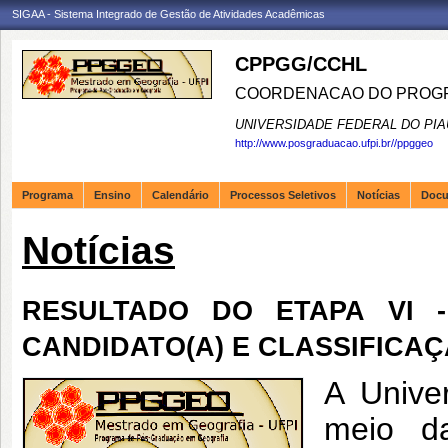
SIGAA - Sistema Integrado de Gestão de Atividades Acadêmicas
CPPGG/CCHL
COORDENACAO DO PROGR
UNIVERSIDADE FEDERAL DO PIA
http://www.posgraduacao.ufpi.br//ppggeo
Programa
Ensino
Calendário
Processos Seletivos
Notícias
Doc
Notícias
RESULTADO DO ETAPA VI 
CANDIDATO(A) E CLASSIFICA
A Unive
meio d