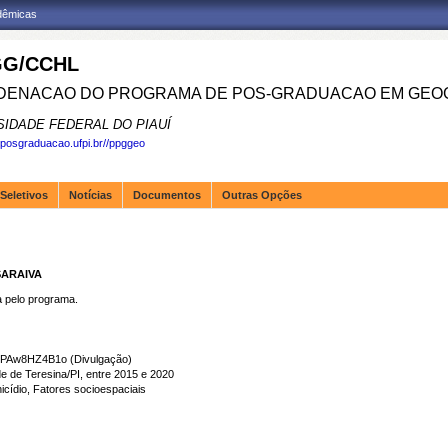
adêmicas
G/CCHL
ENACAO DO PROGRAMA DE POS-GRADUACAO EM GEOG
SIDADE FEDERAL DO PIAUÍ
.posgraduacao.ufpi.br//ppggeo
Seletivos
Notícias
Documentos
Outras Opções
SARAIVA
pelo programa.
BPAw8HZ4B1o (Divulgação)
e de Teresina/PI, entre 2015 e 2020
ídio, Fatores socioespaciais