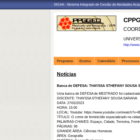
SIGAA - Sistema Integrado de Gestão de Atividades Ac
CPPG
COORD
UNIVER
http://www
Programa
Ensino
Calendário
Processos 
Notícias
Banca de DEFESA: THAYSSA STHEFANY SOUSA 
Uma banca de DEFESA de MESTRADO foi cadastrada 
DISCENTE: THAYSSA STHEFANY SOUSA SARAIVA
DATA: 27/02/2023
HORA: 15:00
LOCAL: Youtube: https://www.youtube.com/watch?v=
TÍTULO: O crime de feminicídio espacializado na cidad
PALAVRAS-CHAVES: Espaço, Cidade, Teresina, Feminic
PÁGINAS: 96
GRANDE ÁREA: Ciências Humanas
ÁREA: Geografia