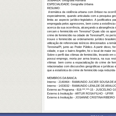
SUBÁREA: Geografia Humana
ESPECIALIDADE: Geografia Urbana
RESUMO:
A temática da violência urbana com ênfase na ocorrênc
especialmente, quando articulada com a pesquisa geo
limita ao aspecto jurídico-legislativo. A justifica
empregada pelos agressores, bem como a existência de 
acerca da sua ocorrência, alcançando a abrangência so
cercam o feminicídio em Teresina? Quais são os apont
crime de feminicídio na cidade de Teresina/PI, no pe
trouxe o feminicídio ao ordenamento jurídico brasile
utilização de referenciais teóricos direcionados a temá
Teresina/PI, junto ao Poder Público. A partir disso,
cidade, e que o bairro Angelim, foi o local de maio
Sobre o perfil das vítimas de feminicídio, levando em
possui emprego, morta por arma branca, na sua resi
vítimas bem como a espacialização do crime de femi
relacionadas com discussões geográficas e jurídicas 
que a estatística do crime de feminicídio seja reduzid
MEMBROS DA BANCA:
Interno - 2140464 - RAIMUNDO JUCIER SOUSA DE 
Interno - 1433032 - RAIMUNDO LENILDE DE ARAUJ
Externo ao Programa - 819.***.***-15 - JUSCELINO 
Externo à Instituição - ARTUR ROSA FILHO - UFRR
Externo à Instituição - JOSANNE CRISTINA RIBEI