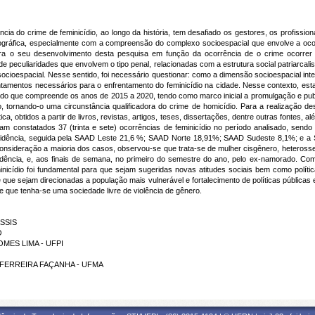
ia do crime de feminicídio, ao longo da história, tem desafiado os gestores, os profission
gráfica, especialmente com a compreensão do complexo socioespacial que envolve a ocor
tiva para o seu desenvolvimento desta pesquisa em função da ocorrência de o crime ocorre
peculiaridades que envolvem o tipo penal, relacionadas com a estrutura social patriarcali
cioespacial. Nesse sentido, foi necessário questionar: como a dimensão socioespacial inte
amentos necessários para o enfrentamento do feminicídio na cidade. Nesse contexto, esta
ríodo que compreende os anos de 2015 a 2020, tendo como marco inicial a promulgação e pub
iro, tornando-o uma circunstância qualificadora do crime de homicídio. Para a realização d
tica, obtidos a partir de livros, revistas, artigos, teses, dissertações, dentre outras fontes,
 foram constatados 37 (trinta e sete) ocorrências de feminicídio no período analisado, 
r incidência, seguida pela SAAD Leste 21,6 %; SAAD Norte 18,91%; SAAD Sudeste 8,1%; e a 
 consideração a maioria dos casos, observou-se que trata-se de mulher cisgênero, heterossex
dência, e, aos finais de semana, no primeiro do semestre do ano, pelo ex-namorado. Com
nicídio foi fundamental para que sejam sugeridas novas atitudes sociais bem como pol
e que sejam direcionadas a população mais vulnerável e fortalecimento de políticas pública
a e que tenha-se uma sociedade livre de violência de gênero.
ASSIS
O
GOMES LIMA - UFPI
RO FERREIRA FAÇANHA - UFMA