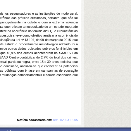
ais, os pesquisadores e as instituições de modo geral,
rência das práticas criminosas, portanto, que não se
r principalmente na cidade e com a extrema violência
sta, que refletem a necessidade de um estudo integrado
rfere na ocorrência do feminicídio? Que circunstâncias
 pesquisa teve como objetivo analisar a ocorrência do
licação da Lei nº 13.104, de 09 de março de 2015, que
este estudo o procedimento metodológico adotado foi à
 além de outros dados coletados sobre os feminicídios em
sendo que 45,9% dos crimes aconteceram na SAAD Sul da
SAAD Centro contabilizando 2,7% do total dos crimes.
ual, parda ou negra, entre 15 e 30 anos, solteira, que
o conclusão, analisou-se que conhecer as potenciais
íticas públicas com ênfase em campanhas de educação
s e mudanças comportamentais e sociais essenciais que
Notícia cadastrada em:
09/01/2023 16:05