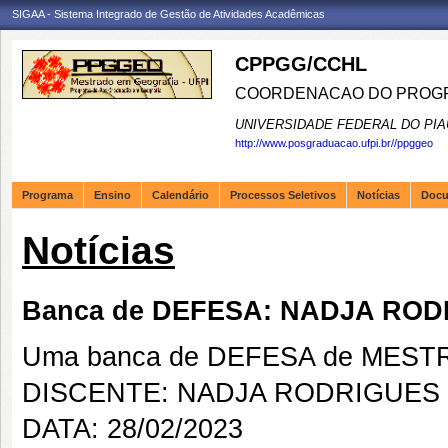
SIGAA - Sistema Integrado de Gestão de Atividades Acadêmicas
CPPGG/CCHL
COORDENACAO DO PROGR
UNIVERSIDADE FEDERAL DO PIA
http://www.posgraduacao.ufpi.br//ppggeo
Programa
Ensino
Calendário
Processos Seletivos
Notícias
Doc
Notícias
Banca de DEFESA: NADJA ROD
Uma banca de DEFESA de MESTRAD
DISCENTE: NADJA RODRIGUES 
DATA: 28/02/2023