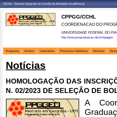
SIGAA - Sistema Integrado de Gestão de Atividades Acadêmicas
CPPGG/CCHL
COORDENACAO DO PROGR
UNIVERSIDADE FEDERAL DO PIA
http://www.posgraduacao.ufpi.br//ppggeo
Programa
Ensino
Calendário
Processos Seletivos
Notícias
Doc
Notícias
HOMOLOGAÇÃO DAS INSCRIÇÕE
N. 02/2023 DE SELEÇÃO DE BO
A Coor
Gradua