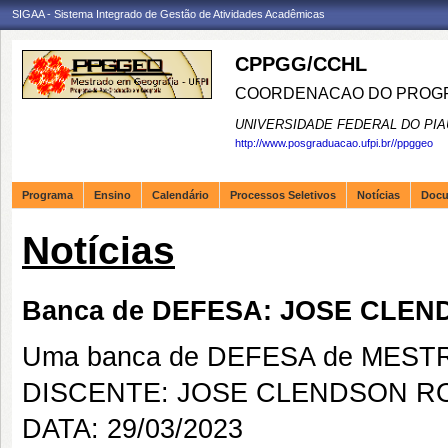
SIGAA - Sistema Integrado de Gestão de Atividades Acadêmicas
CPPGG/CCHL
COORDENACAO DO PROGR
UNIVERSIDADE FEDERAL DO PIA
http://www.posgraduacao.ufpi.br//ppggeo
Programa
Ensino
Calendário
Processos Seletivos
Notícias
Doc
Notícias
Banca de DEFESA: JOSE CLE
Uma banca de DEFESA de MESTRAD
DISCENTE: JOSE CLENDSON 
DATA: 29/03/2023